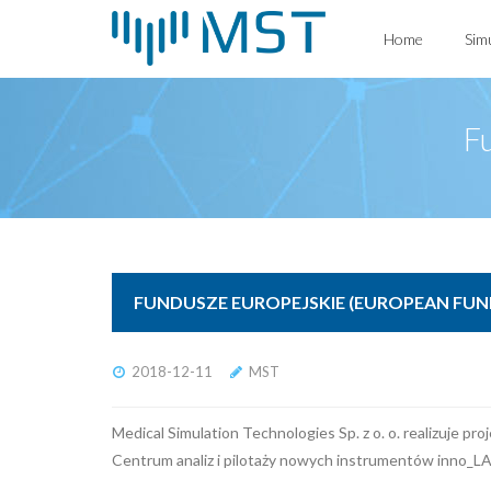
Skip
Home
Sim
to
content
F
FUNDUSZE EUROPEJSKIE (EUROPEAN FUN
2018-12-11
MST
Medical Simulation Technologies Sp. z o. o. realizuje 
Centrum analiz i pilotaży nowych instrumentów inno_LA